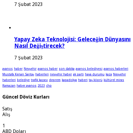
7 Şubat 2023
Yapay Zeka Teknolojisi: Geleceğin Dünyasını
Nasıl Değiştirecek?
7 Şubat 2023
avanos
haber
Nevşehir
avanos haber
son dakika
avanos belediyesi
avanos haberleri
Mustafa Kenan Sarıtaş
haberleri
nevşehir haber
ak parti
hava durumu
kaza
Nevşehir
haberleri
belediye
trafik kazası
deprem
kapadokya
haberi
taş köprü
kültürel miras
Ramazan
haber avanos
2023
chp
Güncel Döviz Kurları
Satış
Alış
1
ABD Doları