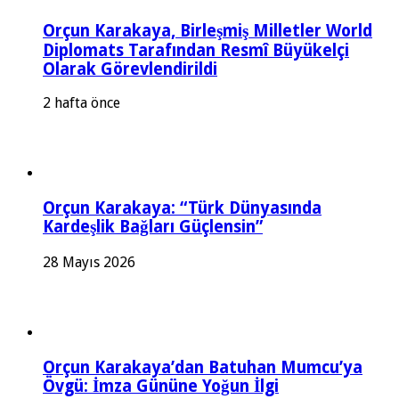
Orçun Karakaya, Birleşmiş Milletler World
Diplomats Tarafından Resmî Büyükelçi
Olarak Görevlendirildi
2 hafta önce
Orçun Karakaya: “Türk Dünyasında
Kardeşlik Bağları Güçlensin”
28 Mayıs 2026
Orçun Karakaya’dan Batuhan Mumcu’ya
Övgü: İmza Gününe Yoğun İlgi