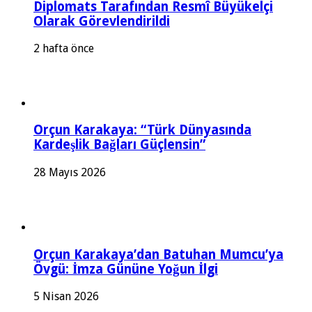
Diplomats Tarafından Resmî Büyükelçi
Olarak Görevlendirildi
2 hafta önce
Orçun Karakaya: “Türk Dünyasında
Kardeşlik Bağları Güçlensin”
28 Mayıs 2026
Orçun Karakaya’dan Batuhan Mumcu’ya
Övgü: İmza Gününe Yoğun İlgi
5 Nisan 2026