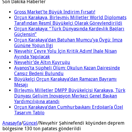
Son Dakika Haberler
Gross Market’te Büyük İndirim Fırsatı!
Orçun Karakaya, Birleşmiş Milletler World Diplomats
Tarafından Resmî Büyükelçi Olarak Görevlendirildi
Orçun Karakaya: “Türk Dünyasında Kardeşlik Bağları
Güçlensin”
Orçun Karakaya’dan Batuhan Mumcu’ya Övgü: İmza
Gününe Yoğun İlgi
Nevşehir Çevre Yolu İçin Kritik Adım! İhale Nisan
Ayında Yapılacak
Nevşehir’de Altın Kuyruğu
Avanos’ta Şüpheli Ölüm: Okulun Kazan Dairesinde
Cansız Bedeni Bulundu
Büyükelçi Orçun Karakaya’dan Ramazan Bayramı
Mesajı
Birleşmiş Milletler DMPP Büyükelçisi Karakaya, Türk
Dünyası Gelişim İnovasyon Merkezi Genel Başkan
Yardımcılığına atandı
Orçun Karakaya’dan Cumhurbaşkanı Erdoğan’a Özel
Tasarım Tablo
Anasayfa
/
Güncel
/
Nevşehir Şahinefendi köyünden deprem
bölgesine 130 ton patates gönderildi