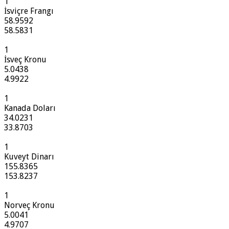
1
İsviçre Frangı
58.9592
58.5831
1
İsveç Kronu
5.0438
4.9922
1
Kanada Doları
34.0231
33.8703
1
Kuveyt Dinarı
155.8365
153.8237
1
Norveç Kronu
5.0041
4.9707