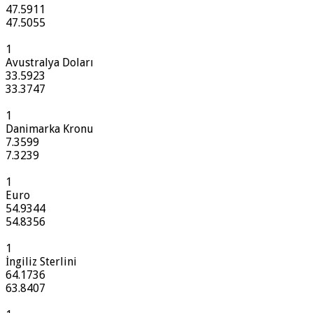
47.5911
47.5055
1
Avustralya Doları
33.5923
33.3747
1
Danimarka Kronu
7.3599
7.3239
1
Euro
54.9344
54.8356
1
İngiliz Sterlini
64.1736
63.8407