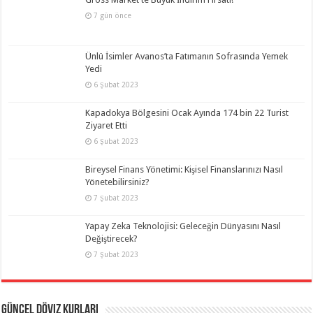
7 gün önce
Ünlü İsimler Avanos’ta Fatımanın Sofrasında Yemek
Yedi
6 Şubat 2023
Kapadokya Bölgesini Ocak Ayında 174 bin 22 Turist
Ziyaret Etti
6 Şubat 2023
Bireysel Finans Yönetimi: Kişisel Finanslarınızı Nasıl
Yönetebilirsiniz?
7 Şubat 2023
Yapay Zeka Teknolojisi: Geleceğin Dünyasını Nasıl
Değiştirecek?
7 Şubat 2023
Güncel Döviz Kurları