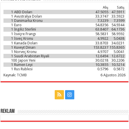
Alış
Satış
1
ABD Doları
47.5055
47.5911
1
Avustralya Doları
33.3747
33.5923
1
Danimarka Kronu
7.3239
7.3599
1
Euro
54.8356
54.9344
1
İngiliz Sterlini
63.8407
64.1736
1
İsviçre Frangı
58.5831
58.9592
1
İsveç Kronu
4.9922
5.0438
1
Kanada Doları
33.8703
34.0231
1
Kuveyt Dinarı
153.8237
155.8365
1
Norveç Kronu
4.9707
5.0041
1
Suudi Arabistan Riyali
12.6494
12.6722
100
Japon Yeni
30.0218
30.2206
1
Rumen Leyi
10.3855
10.5214
1
Rus Rublesi
0.5796
0.5872
Kaynak:
TCMB
6 Ağustos 2026
Reklam