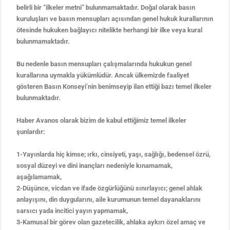
belirli bir “ilkeler metni” bulunmamaktadır. Doğal olarak basın
Orçun Karakaya’dan Cumhurbaşkanı Erdoğan’a Özel Tasarım Tablo
kuruluşları ve basın mensupları açısından genel hukuk kurallarının
ötesinde hukuken bağlayıcı nitelikte herhangi bir ilke veya kural
bulunmamaktadır.
Bu nedenle basın mensupları çalışmalarında hukukun genel
kurallarına uymakla yükümlüdür. Ancak ülkemizde faaliyet
gösteren Basın Konseyi’nin benimseyip ilan ettiği bazı temel ilkeler
bulunmaktadır.
Haber Avanos olarak bizim de kabul ettiğimiz temel ilkeler
şunlardır:
1-Yayınlarda hiç kimse; ırkı, cinsiyeti, yaşı, sağlığı, bedensel özrü,
sosyal düzeyi ve dini inançları nedeniyle kınamamak,
aşağılamamak,
2-Düşünce, vicdan ve ifade özgürlüğünü sınırlayıcı; genel ahlak
anlayışını, din duygularını, aile kurumunun temel dayanaklarını
sarsıcı yada incitici yayın yapmamak,
3-Kamusal bir görev olan gazetecilik, ahlaka aykırı özel amaç ve