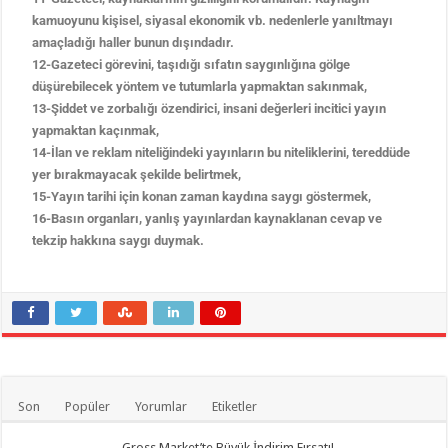
kamuoyunu kişisel, siyasal ekonomik vb. nedenlerle yanıltmayı
amaçladığı haller bunun dışındadır.
12-Gazeteci görevini, taşıdığı sıfatın saygınlığına gölge
düşürebilecek yöntem ve tutumlarla yapmaktan sakınmak,
13-Şiddet ve zorbalığı özendirici, insani değerleri incitici yayın
yapmaktan kaçınmak,
14-İlan ve reklam niteliğindeki yayınların bu niteliklerini, tereddüde
yer bırakmayacak şekilde belirtmek,
15-Yayın tarihi için konan zaman kaydına saygı göstermek,
16-Basın organları, yanlış yayınlardan kaynaklanan cevap ve
tekzip hakkına saygı duymak.
Son
Popüler
Yorumlar
Etiketler
Gross Market’te Büyük İndirim Fırsatı!