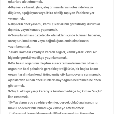
çıkarlara alet etmemek,
4-Kişileri ve kuruluşları, eleştiri sınırlarının ötesinde küçük
düşüren, aşağılayan veya iftira niteliği taşıyan ifadelere yer
vermemek,
5-Kişilerin özel yaşamı, kamu çıkarlarının gerektirdiği durumlar
dışında, yayın konusu yapmamak,
6-Soruşturulması gazetecilik olanakları içinde bulunan haberler,
soruşturulmaksızın veya doğruluğuna emin olmaksızın
yayınlamamak,
7-Saklı kalması kaydıyla verilen bilgiler, kamu yararı ciddi bir
biçimde gerektirmedikçe yayınlamamak,
8-Bir basın organının dağıtım süreci tamamlanmadan o basın
organının özel çabalarla gerçekleştirdiği ürün, bir başka basın
organı tarafından kendi ürünüymüş gibi kamuoyuna sunmamak,
ajanslardan alınan özel ürünlerin kaynağının belirtilmesine özen
göstermek,
9-Suçlu olduğu yargı kararıyla belirlenmedikçe hiç kimse “suçlu”
ilan etmemek,
10-Yasaların suç saydığı eylemler, gerçek olduğuna inandırıcı
makul nedenler bulunmadıkça kimseye atfetmemek,
11-Gazeteci, kaynaklarının gizliliğini korumalıdır. Kaynağın