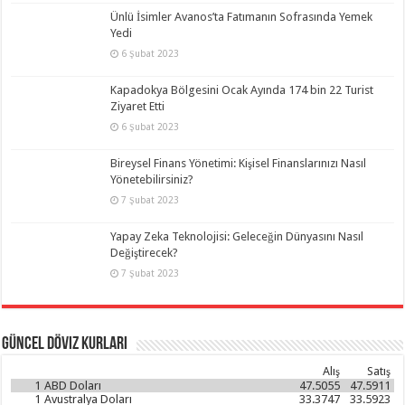
Ünlü İsimler Avanos’ta Fatımanın Sofrasında Yemek
Yedi
6 Şubat 2023
Kapadokya Bölgesini Ocak Ayında 174 bin 22 Turist
Ziyaret Etti
6 Şubat 2023
Bireysel Finans Yönetimi: Kişisel Finanslarınızı Nasıl
Yönetebilirsiniz?
7 Şubat 2023
Yapay Zeka Teknolojisi: Geleceğin Dünyasını Nasıl
Değiştirecek?
7 Şubat 2023
Güncel Döviz Kurları
Alış
Satış
1
ABD Doları
47.5055
47.5911
1
Avustralya Doları
33.3747
33.5923