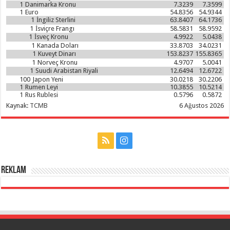
1
Danimarka Kronu
7.3239
7.3599
1
Euro
54.8356
54.9344
1
İngiliz Sterlini
63.8407
64.1736
1
İsviçre Frangı
58.5831
58.9592
1
İsveç Kronu
4.9922
5.0438
1
Kanada Doları
33.8703
34.0231
1
Kuveyt Dinarı
153.8237
155.8365
1
Norveç Kronu
4.9707
5.0041
1
Suudi Arabistan Riyali
12.6494
12.6722
100
Japon Yeni
30.0218
30.2206
1
Rumen Leyi
10.3855
10.5214
1
Rus Rublesi
0.5796
0.5872
Kaynak:
TCMB
6 Ağustos 2026
Reklam