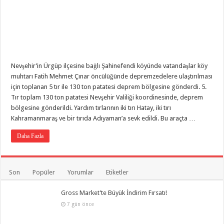
Orçun Karakaya’dan Cumhurbaşkanı Erdoğan’a Özel Tasarım Tablo
Nevşehir’in Ürgüp ilçesine bağlı Şahinefendi köyünde vatandaşlar köy
muhtarı Fatih Mehmet Çınar öncülüğünde depremzedelere ulaştırılması
için toplanan 5 tır ile 130 ton patatesi deprem bölgesine gönderdi. 5.
Tır toplam 130 ton patatesi Nevşehir Valiliği koordinesinde, deprem
bölgesine gönderildi. Yardım tırlarının iki tırı Hatay, iki tırı
Kahramanmaraş ve bir tırıda Adıyaman’a sevk edildi. Bu araçta …
Daha Fazla
Son
Popüler
Yorumlar
Etiketler
Gross Market’te Büyük İndirim Fırsatı!
7 gün önce