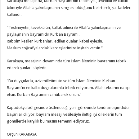
Karakaya mesajında, Kurban Bayramı’nın teslimiyet, tevekkül ve kulluk
Orçun Karakaya’dan Cumhurbaşkanı Erdoğan’a Özel Tasarım Tablo
bilinciyle Allah’a yakınlaşmanın simgesi olduğunu belirterek, şu ifadeleri
kullandı:
“Teslimiyetin, tevekkülün, kulluk bilinci ile Allah’a yakınlaşmanın ve
paylaşmanın bayramıdır Kurban Bayramı.
Rabbim kesilen kurbanları, edilen duaları kabul eylesin.
Mazlum coğrafyalardaki kardeşlerimize inşirah versin.”
Karakaya, mesajının devamında tüm İslam âleminin bayramını tebrik
ederek şunları söyledi:
“Bu duygularla, aziz milletimizin ve tüm İslam âleminin Kurban
Bayramı’nı en kalbi duygularımla tebrik ediyorum. Allah tekrarını nasip
etsin. Kurban Bayramımız mübarek olsun.”
Kapadokya bölgesinde üstleneceği yeni görevinde kendisine şimdiden
başarılar diliyor, bayram mesajı vesilesiyle ilettiği iyi dileklerin tüm
gönüllerde karşılık bulmasını temenni ediyoruz.
Orçun KARAKAYA