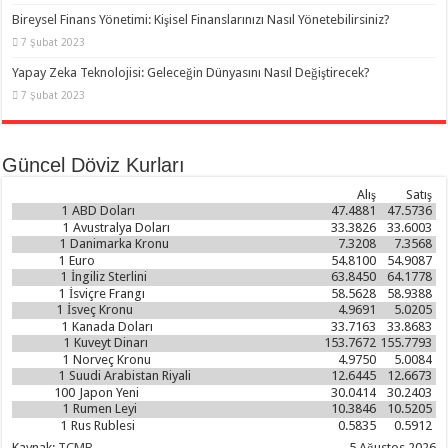
Bireysel Finans Yönetimi: Kişisel Finanslarınızı Nasıl Yönetebilirsiniz?
7 Şubat 2023
Yapay Zeka Teknolojisi: Geleceğin Dünyasını Nasıl Değiştirecek?
7 Şubat 2023
Güncel Döviz Kurları
Alış
Satış
1
ABD Doları
47.4881
47.5736
1
Avustralya Doları
33.3826
33.6003
1
Danimarka Kronu
7.3208
7.3568
1
Euro
54.8100
54.9087
1
İngiliz Sterlini
63.8450
64.1778
1
İsviçre Frangı
58.5628
58.9388
1
İsveç Kronu
4.9691
5.0205
1
Kanada Doları
33.7163
33.8683
1
Kuveyt Dinarı
153.7672
155.7793
1
Norveç Kronu
4.9750
5.0084
1
Suudi Arabistan Riyali
12.6445
12.6673
100
Japon Yeni
30.0414
30.2403
1
Rumen Leyi
10.3846
10.5205
1
Rus Rublesi
0.5835
0.5912
Kaynak:
TCMB
5 Ağustos 2026