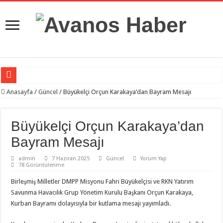
Gross Market’te Büyük İndirim Fırsatı!
Anasayfa
/
Güncel
/
Büyükelçi Orçun Karakaya’dan Bayram Mesajı
Orçun Karakaya, Birleşmiş Milletler World Diplomats Tarafından Resmî Büyükelç
Büyükelçi Orçun Karakaya’dan
Orçun Karakaya: “Türk Dünyasında Kardeşlik Bağları Güçlensin”
Bayram Mesajı
Orçun Karakaya’dan Batuhan Mumcu’ya Övgü: İmza Gününe Yoğun İlgi
Nevşehir Çevre Yolu İçin Kritik Adım! İhale Nisan Ayında Yapılacak
admin
7 Haziran 2025
Güncel
Yorum Yap
78 Görüntülenme
Nevşehir’de Altın Kuyruğu
Birleşmiş Milletler DMPP Misyonu Fahri Büyükelçisi ve RKN Yatırım
Avanos’ta Şüpheli Ölüm: Okulun Kazan Dairesinde Cansız Bedeni Bulundu
Savunma Havacılık Grup Yönetim Kurulu Başkanı Orçun Karakaya,
Büyükelçi Orçun Karakaya’dan Ramazan Bayramı Mesajı
Kurban Bayramı dolayısıyla bir kutlama mesajı yayımladı.
Birleşmiş Milletler DMPP Büyükelçisi Karakaya, Türk Dünyası Gelişim İnovasy