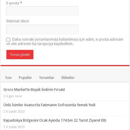
E-posta
*
İnternet sitesi
Daha sonraki yorumlarımda kullanılması için adım, e-posta adresim
ve site adresim bu tarayıcıya kaydedilsin.
Son
Popüler
Yorumlar
Etiketler
Gross Market’te Büyük İndirim Fırsatı!
6 gün önce
Ünlü İsimler Avanos’ta Fatımanın Sofrasında Yemek Yedi
6 Şubat 2023
Kapadokya Bölgesini Ocak Ayında 174 bin 22 Turist Ziyaret Etti
6 Şubat 2023