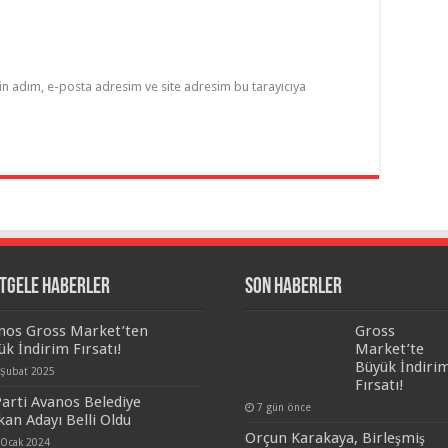
in adım, e-posta adresim ve site adresim bu tarayıcıya
tgele Haberler
Son Haberler
nos Gross Market’ten
Gross
ük İndirim Fırsatı!
Market’te
Büyük İndiri
 Şubat 2025
Fırsatı!
 Parti Avanos Belediye
7 gün önce
kan Adayı Belli Oldu
Orçun Karakaya, Birleşmiş
 Ocak 2024