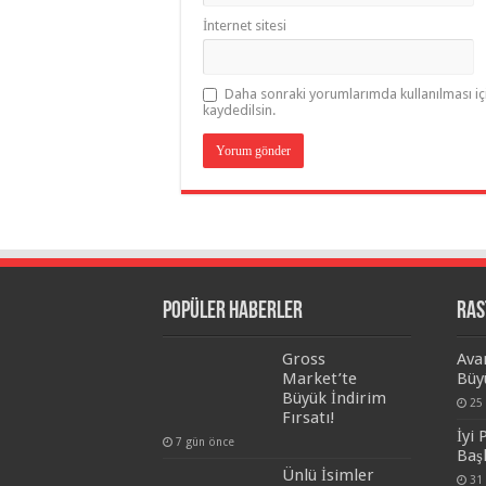
İnternet sitesi
Daha sonraki yorumlarımda kullanılması iç
kaydedilsin.
Popüler Haberler
Ras
Gross
Ava
Market’te
Büy
Büyük İndirim
25
Fırsatı!
İyi
7 gün önce
Baş
Ünlü İsimler
31