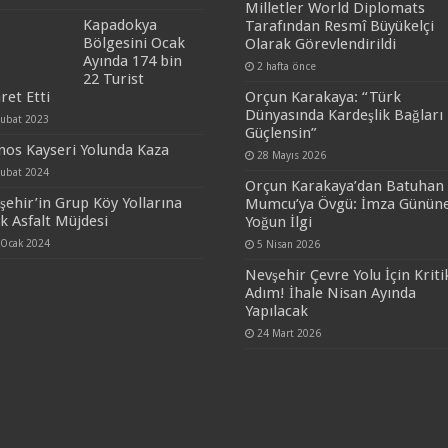
Milletler World Diplomats
Kapadokya
Tarafından Resmî Büyükelçi
Bölgesini Ocak
Olarak Görevlendirildi
Ayında 174 bin
2 hafta önce
22 Turist
ret Etti
Orçun Karakaya: “Türk
Dünyasında Kardeşlik Bağları
Şubat 2023
Güçlensin”
nos Kayseri Yolunda Kaza
28 Mayıs 2026
Şubat 2024
Orçun Karakaya’dan Batuhan
şehir’in Grup Köy Yollarına
Mumcu’ya Övgü: İmza Günün
ak Asfalt Müjdesi
Yoğun İlgi
 Ocak 2024
5 Nisan 2026
Nevşehir Çevre Yolu İçin Kriti
Adım! İhale Nisan Ayında
Yapılacak
24 Mart 2026