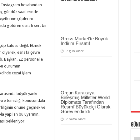
na Instagram hesabından
akaya’dan Ramazan Bayramı Mesajı
taş, gündüz saatlerinde
şetlerine çöplerini
DMPP Büyükelçisi Karakaya, Türk Dünyası Gelişim İnovasyon Merkezi Genel Başkan
ında götüren esnafı sert bir
umhurbaşkanı Erdoğan’a Özel Tasarım Tablo
Gross Market’te Büyük
İndirim Fırsatı!
 çöp kutusu değil. Ekmek
7 gün önce
n” diyerek, esnafa çevre
dı. Başkan, 22 personelle
, bu durumun
kdirde cezai işlem
Orçun Karakaya,
ı arasında büyük yankı
Birleşmiş Milletler World
evre temizliği konusundaki
Diplomats Tarafından
Resmî Büyükelçi Olarak
kirliliğinin önüne geçmek ve
Görevlendirildi
la yapılan bu uyarının,
2 hafta önce
ası bekleniyor.
Günc