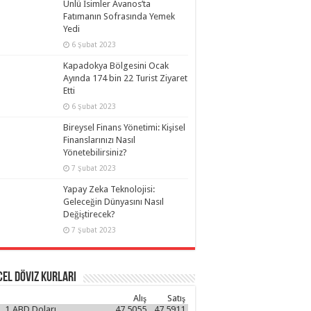
Ünlü İsimler Avanos’ta
Fatımanın Sofrasında Yemek
Yedi
 Yardımcılığına atandı
6 Şubat 2023
Kapadokya Bölgesini Ocak
Ayında 174 bin 22 Turist Ziyaret
Etti
6 Şubat 2023
Bireysel Finans Yönetimi: Kişisel
Finanslarınızı Nasıl
Yönetebilirsiniz?
7 Şubat 2023
Yapay Zeka Teknolojisi:
Geleceğin Dünyasını Nasıl
Değiştirecek?
7 Şubat 2023
el Döviz Kurları
Alış
Satış
1
ABD Doları
47.5055
47.5911