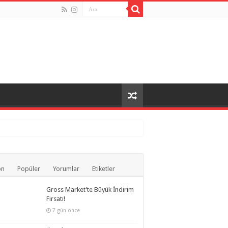
i
on
Popüler
Yorumlar
Etiketler
Gross Market’te Büyük İndirim
Fırsatı!
7 gün önce