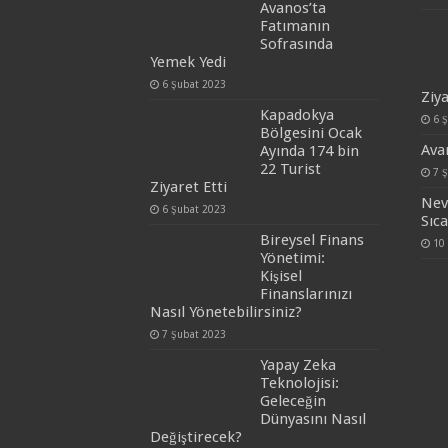
Avanos’ta
Fatımanın
Sofrasında
Yemek Yedi
6 Şubat 2023
Ziya
Kapadokya
6 
Bölgesini Ocak
Ava
Ayında 174 bin
22 Turist
7 
Ziyaret Etti
Nev
6 Şubat 2023
Sıc
Bireysel Finans
10
Yönetimi:
Kişisel
Finanslarınızı
Nasıl Yönetebilirsiniz?
7 Şubat 2023
Yapay Zeka
Teknolojisi:
Geleceğin
Dünyasını Nasıl
Değiştirecek?