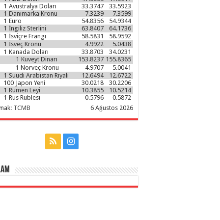
1
Avustralya Doları
33.3747
33.5923
1
Danimarka Kronu
7.3239
7.3599
1
Euro
54.8356
54.9344
1
İngiliz Sterlini
63.8407
64.1736
1
İsviçre Frangı
58.5831
58.9592
1
İsveç Kronu
4.9922
5.0438
1
Kanada Doları
33.8703
34.0231
1
Kuveyt Dinarı
153.8237
155.8365
1
Norveç Kronu
4.9707
5.0041
1
Suudi Arabistan Riyali
12.6494
12.6722
100
Japon Yeni
30.0218
30.2206
1
Rumen Leyi
10.3855
10.5214
1
Rus Rublesi
0.5796
0.5872
ynak:
TCMB
6 Ağustos 2026
lam