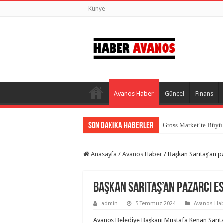
Künye
Avanos Haber
Güncel
Finans
Son Dakika Haberler
Gross Market’te Büyük
Orçun Karakaya, Birle
Anasayfa
/
Avanos Haber
/
Başkan Sarıtaş’an p
Orçun Karakaya: “Tür
Orçun Karakaya’dan 
Başkan Sarıtaş’an pazarcı e
Nevşehir Çevre Yolu İ
admin
5 Temmuz 2024
Avanos Ha
Nevşehir’de Altın Ku
Avanos Belediye Başkanı Mustafa Kenan Sarıta
Avanos’ta Şüpheli Öl