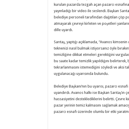
kurulan pazarda tezgah açan pazarcı esnafı
Büyükelçi Orçun Kar
yayınladığı bir video ile seslendi. Başkan Sarı
belediye personeli tarafından dağıtılan çöp po
Birleşmiş Milletler 
atmayarak çevreyi kirleten ve poşetleri yanlar
Orçun Karakaya’dan C
dille uyardı.
Sarıtaş, yaptığı açıklamada, “Avanos kimsenin
teknenizi nasıl bulmak istiyorsanız öyle bırakı
temizliğine dikkat etmeleri gerektiğini vurgula
bu saate kadar temizlik yapıldığını belirterek
tekrarlanmasını istemediğini söyledi ve aksi ta
uygulanacağı uyarısında bulundu.
Belediye Başkanı’nın bu uyarısı, pazarcı esnaf
uyandırdı. Avanos halkı ise Başkan Sarıtaş’ın ç
hassasiyetini desteklediklerini belirtti. Çevre 
pazar yerinin temiz kalmasını sağlamak amacıy
pazarcı esnafı üzerinde olumlu bir etki yaratm