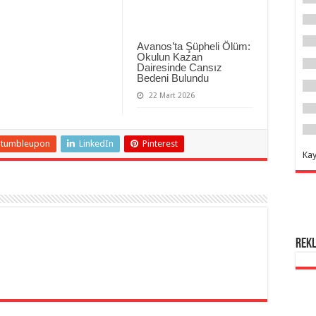
Avanos’ta Şüpheli Ölüm:
Okulun Kazan
Dairesinde Cansız
Bedeni Bulundu
22 Mart 2026
Stumbleupon
LinkedIn
Pinterest
Ka
Rek