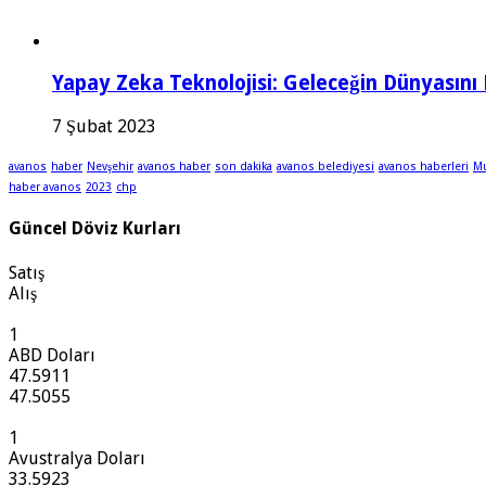
Yapay Zeka Teknolojisi: Geleceğin Dünyasını 
7 Şubat 2023
avanos
haber
Nevşehir
avanos haber
son dakika
avanos belediyesi
avanos haberleri
Mu
haber avanos
2023
chp
Güncel Döviz Kurları
Satış
Alış
1
ABD Doları
47.5911
47.5055
1
Avustralya Doları
33.5923