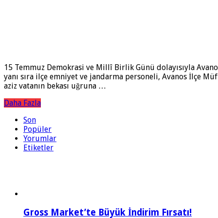
15 Temmuz Demokrasi ve Millî Birlik Günü dolayısıyla Avanos 
yanı sıra ilçe emniyet ve jandarma personeli, Avanos İlçe Müf
aziz vatanın bekası uğruna …
Daha Fazla
Son
Popüler
Yorumlar
Etiketler
Gross Market’te Büyük İndirim Fırsatı!