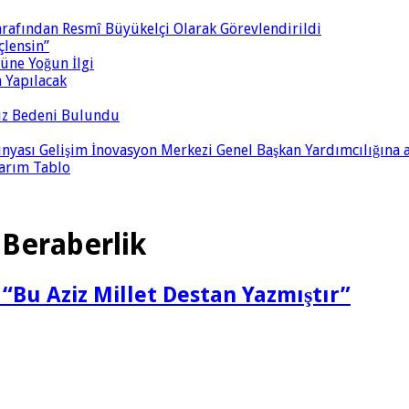
arafından Resmî Büyükelçi Olarak Görevlendirildi
çlensin”
üne Yoğun İlgi
a Yapılacak
sız Bedeni Bulundu
nyası Gelişim İnovasyon Merkezi Genel Başkan Yardımcılığına 
arım Tablo
e Beraberlik
“Bu Aziz Millet Destan Yazmıştır”