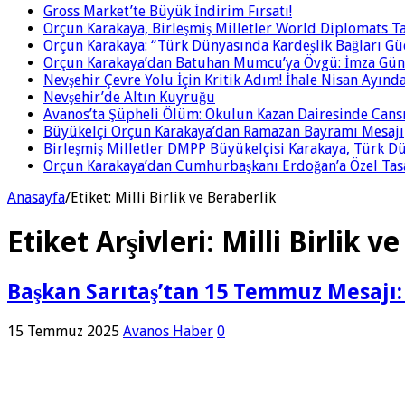
Gross Market’te Büyük İndirim Fırsatı!
Orçun Karakaya, Birleşmiş Milletler World Diplomats T
Orçun Karakaya: “Türk Dünyasında Kardeşlik Bağları Gü
Orçun Karakaya’dan Batuhan Mumcu’ya Övgü: İmza Gün
Nevşehir Çevre Yolu İçin Kritik Adım! İhale Nisan Ayınd
Nevşehir’de Altın Kuyruğu
Avanos’ta Şüpheli Ölüm: Okulun Kazan Dairesinde Can
Büyükelçi Orçun Karakaya’dan Ramazan Bayramı Mesajı
Birleşmiş Milletler DMPP Büyükelçisi Karakaya, Türk Dü
Orçun Karakaya’dan Cumhurbaşkanı Erdoğan’a Özel Tas
Anasayfa
/
Etiket:
Milli Birlik ve Beraberlik
Etiket Arşivleri:
Milli Birlik v
Başkan Sarıtaş’tan 15 Temmuz Mesajı: 
15 Temmuz 2025
Avanos Haber
0