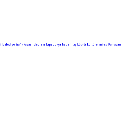
i
belediye
trafik kazası
deprem
kapadokya
haberi
taş köprü
kültürel miras
Ramazan