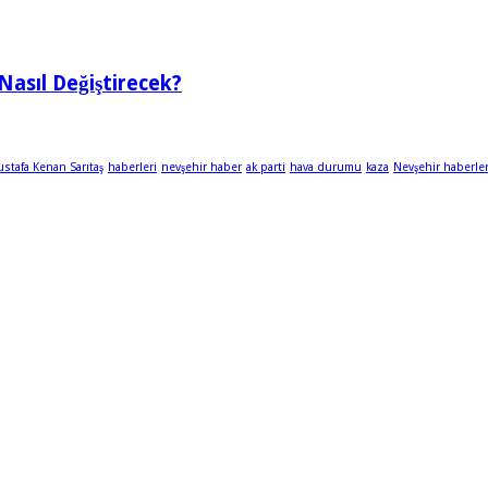
Nasıl Değiştirecek?
stafa Kenan Sarıtaş
haberleri
nevşehir haber
ak parti
hava durumu
kaza
Nevşehir haberler