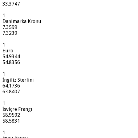
33.3747
1
Danimarka Kronu
7.3599
7.3239
1
Euro
54.9344
54.8356
1
İngiliz Sterlini
64.1736
63.8407
1
İsviçre Frangı
58.9592
58.5831
1